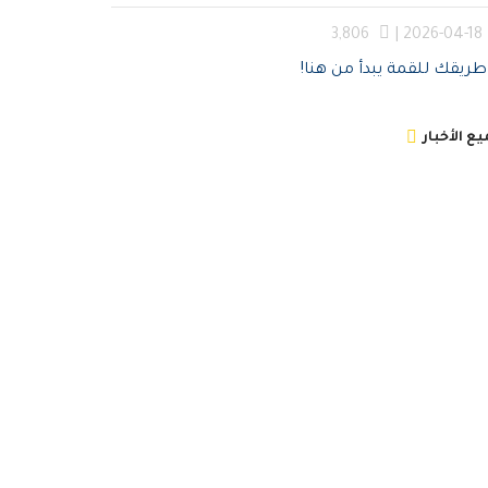
3,806
2026-04-18 |
طريقك للقمة يبدأ من هنا!
ع الأخبار