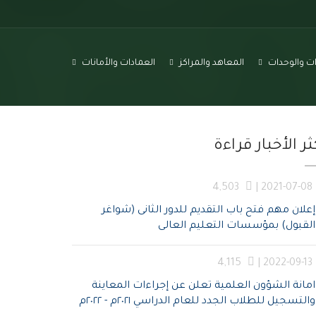
رات والوحدات
المعاهد والمراكز
العمادات والأمانات
ثر الأخبار قراءة
4,503
2021-07-08 |
إعلان مهم فتح باب التقديم للدور الثانى (شواغر
القبول) بمؤسسات التعليم العالى
4,115
2022-09-13 |
امانة الشؤون العلمية تعلن عن إجراءات المعاينة
والتسجيل للطلاب الجدد للعام الدراسي ٢٠٢١م - ٢٠٢٢م