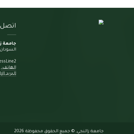
اتصل ب
جامعة ز
السودان،
essLine2
الهاتف:
البريد الإ
جامعة زالنجي, © جميع الحقوق محفوظة 2026