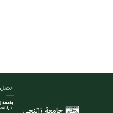
اتصل ب
جامعة ز
ادارة ال