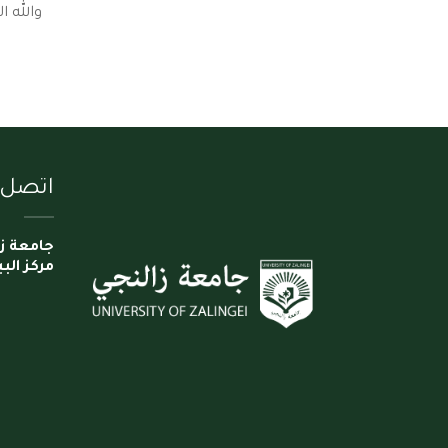
والله الموف
اتصل ب
جامعة ز
مركز البي