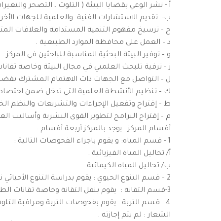
أ - نشر الوعي بقضايا البيئة ( التلوث ، التصحر والتغيرات
ب- تقديم الاستشارات الفنية والعلمية للجهات الأخرى
ج – ترسيخ مفهوم التنمية المستدامة والعلاقات المتباد
د – العمل على محافظة الموارد الطبيعية .
و – توفير البيئة البحثية المناسبة للباحثين في المركز .
ز – ترقية تلبحث العلميي في مجال البيئة وخاصة تقانا
ل – التواصل مع الجهات ذات الاهتمام المشترك بفضايا
ك – تنظيم الأنشطة العلمية التي تدخل ضمن اختصاصا
ط – إقتراح وتفعيل الإجراءات والتشريعات والنظم الخص
م – إقتراح البرامج لتطوير القوى البشرية وأساليب العمل
أقسام المركز : يوجد بالمركز أربعة أقسام :
1 - قسم المياه: و يقوم باجراء الفحوصات التالية :
أ/ تحاليل المياة الفيزيائية .
ب/ تحاليل المياه الكيمائية .
2 – قسم التنوع الحيوي : يقوم بدراسة التنوع الأحيائي نباتيةأو حيوانية خاصة القابلة للانقراض .
3-قسم التقانة : يقوم بنقل التقانة وخاصة تقانات الطاقات المتجددة.
4 - قسم التربة : يقوم بفحوصات التربة ومراقبة التلوث بأنواعه المختلفة .
الشعار : لم يتم إجازته .