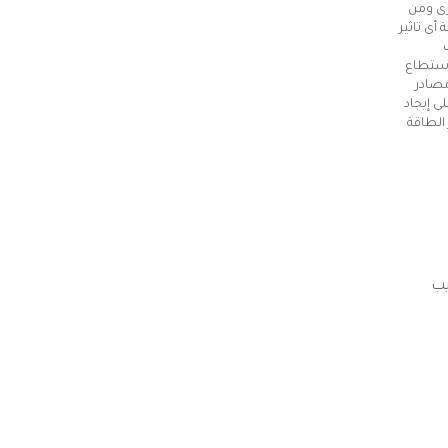
رى ومن
أى تاثير
استطاع
مصادر
ى إيجاد
 الطاقة
يب