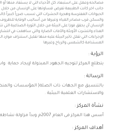
مصالحه وعمل على استبعاد كل الأحياء التي لا يستفاد منها أو 
جانب اخر كانت الطبيعة تفرض قساوتها على الإنسان من خلال الت
الحيوانات المفترسة وهجرة الحشرات التي تسبب ضرراً كبيراً كا
والسكن قرب مصادر المياه وغيرها من أساليب الوقاية للظروف 
الإنسان أن يحقق فوزا على البيئة من خلال الثورة الصناعية ال
الغذاء وانتشرت الأوبئة والآفات الضارة والتي ساهمت في انتشار
الإجراءات التي تقلل تاثير البيئة عليه منها تقليل استنزاف موار
المستدامة كالشمس والرياح وغيرها
الرؤية
:
يتطلع المركز لتوجيه الجهود المبذولة لإيجاد حماية واست
الرسالة :
بالتنسيق مع الجهات ذات الصلة( المؤسسات والمنظمات
والاستشارات العلمية البيئية .
نشأة المركز :
أسس هذا المركز فى العام 2007م وبدأ مزاولة نشاطه بالشراكة مع المنظمات والمؤسسات ذات الصلة .
أهداف المركز :