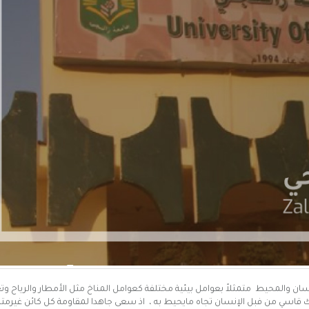
 والمحيط متمثلاً بعوامل بيئية مختلفة كعوامل المناخ مثل الأمطار والرياح وتغا
سلوك قاسي من فبل الإنسان تجاه مايحيط به ، اذ سعى جاهدا لمقاومة كل كائن غيرم