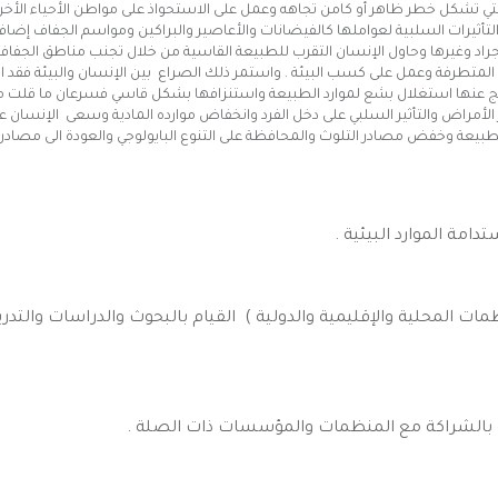
التي تشكل خطر ظاهر أو كامن تجاهه وعمل على الاستحواذ على مواطن الأحياء الأخ
أثيرات السلبية لعواملها كالفيضانات والأعاصير والبراكين ومواسم الجفاف إضافة 
لجراد وغيرها وحاول الإنسان التقرب للطبيعة القاسية من خلال تجنب مناطق الجفاف
المتطرفة وعمل على كسب البيئة . واستمر ذلك الصراع بين الإنسان والبيئة فقد 
تي نتج عنها استغلال بشع لموارد الطبيعة واستنزافها بشكل قاسي فسرعان ما قلت 
 الأمراض والتأثير السلبي على دخل الفرد وانخفاض موارده المادية وسعى الإنسان عل
د الطبيعة وخفض مصادر التلوث والمحافظة على التنوع البايولوجي والعودة الى مصادر
دامة الموارد البيئية .
 المحلية والإقليمية والدولية ) القيام بالبحوث والدراسات والتدر